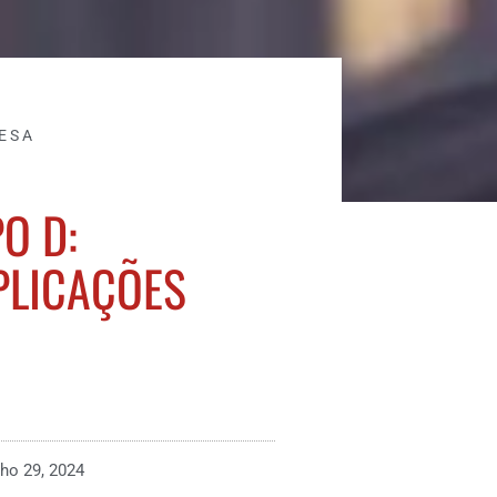
ESA
O D:
PLICAÇÕES
lho 29, 2024