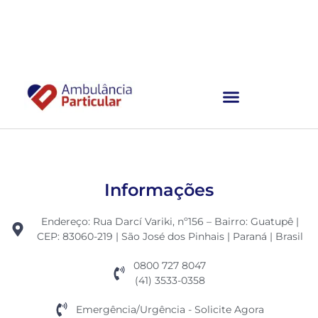
Ambulância Particular
Informações
Endereço: Rua Darcí Variki, nº156 – Bairro: Guatupê |
CEP: 83060-219 | São José dos Pinhais | Paraná | Brasil
0800 727 8047
(41) 3533-0358
Emergência/Urgência - Solicite Agora