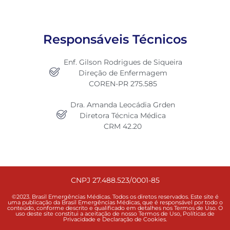
Responsáveis Técnicos
Enf. Gilson Rodrigues de Siqueira
Direção de Enfermagem
COREN-PR 275.585
Dra. Amanda Leocádia Grden
Diretora Técnica Médica
CRM 42.20
CNPJ 27.488.523/0001-85
©2023. Brasil Emergências Médicas. Todos os diretos reservados. Este site é
uma publicação da Brasil Emergências Médicas, que é responsável por todo o
conteúdo, conforme descrito e qualificado em detalhes nos Termos de Uso. O
uso deste site constitui a aceitação de nosso Termos de Uso, Políticas de
Privacidade e Declaração de Cookies.