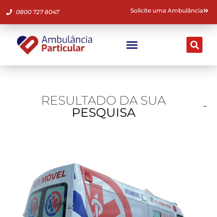
Solicite uma Ambulância
0800 727 8047
Ambulância Particular
Fale Conosco
RESULTADO DA SUA
PESQUISA