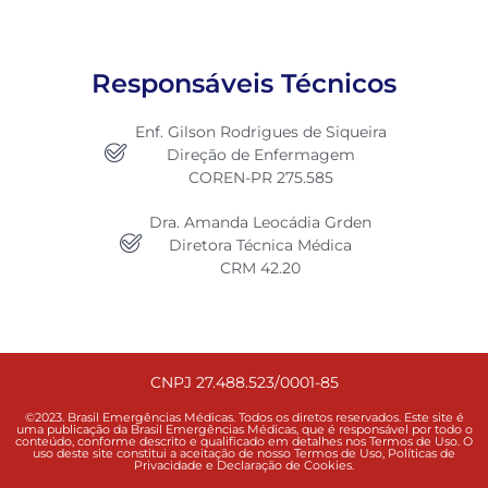
Responsáveis Técnicos
Enf. Gilson Rodrigues de Siqueira
Direção de Enfermagem
COREN-PR 275.585
Dra. Amanda Leocádia Grden
Diretora Técnica Médica
CRM 42.20
CNPJ 27.488.523/0001-85
©2023. Brasil Emergências Médicas. Todos os diretos reservados. Este site é
uma publicação da Brasil Emergências Médicas, que é responsável por todo o
conteúdo, conforme descrito e qualificado em detalhes nos Termos de Uso. O
uso deste site constitui a aceitação de nosso Termos de Uso, Políticas de
Privacidade e Declaração de Cookies.