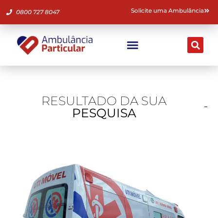
Solicite uma Ambulância
0800 727 8047
Ambulância Particular
Fale Conosco
RESULTADO DA SUA
PESQUISA