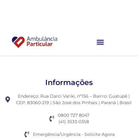
Ambulância Particular
Informações
Endereço: Rua Darcí Variki, nº156 – Bairro: Guatupê |
CEP: 83060-219 | São José dos Pinhais | Paraná | Brasil
0800 727 8047
(41) 3533-0358
Emergência/Urgência - Solicite Agora