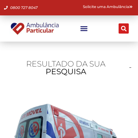
Solicite uma Ambulância
0800 727 8047
Ambulância Particular
Fale Conosco
RESULTADO DA SUA
PESQUISA