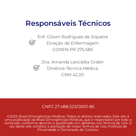
Responsáveis Técnicos
Enf. Gilson Rodrigues de Siqueira
Direção de Enfermagem
COREN-PR 275.585
Dra. Amanda Leocádia Grden
Diretora Técnica Médica
CRM 42.20
CNPJ 27.488.523/0001-85
©2023. Brasil Emergências Médicas. Todos os diretos reservados. Este site é
uma publicação da Brasil Emergências Médicas, que é responsável por todo o
conteúdo, conforme descrito e qualificado em detalhes nos Termos de Uso. O
uso deste site constitui a aceitação de nosso Termos de Uso, Políticas de
Privacidade e Declaração de Cookies.