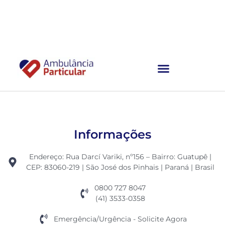
Ambulância Particular
Informações
Endereço: Rua Darcí Variki, nº156 – Bairro: Guatupê |
CEP: 83060-219 | São José dos Pinhais | Paraná | Brasil
0800 727 8047
(41) 3533-0358
Emergência/Urgência - Solicite Agora