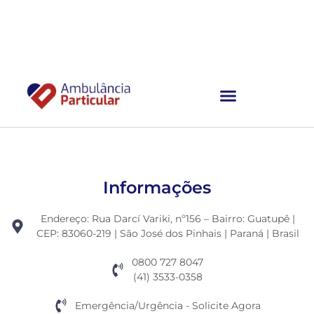
Ambulância Particular
Informações
Endereço: Rua Darcí Variki, nº156 – Bairro: Guatupê |
CEP: 83060-219 | São José dos Pinhais | Paraná | Brasil
0800 727 8047
(41) 3533-0358
Emergência/Urgência - Solicite Agora