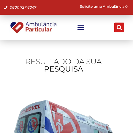
Solicite uma Ambulância
0800 727 8047
Ambulância Particular
Fale Conosco
RESULTADO DA SUA
PESQUISA