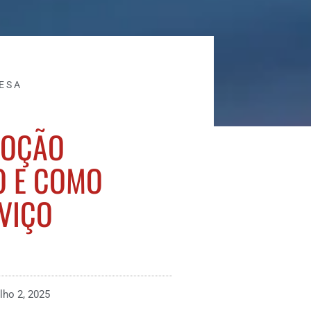
ESA
MOÇÃO
O E COMO
RVIÇO
ulho 2, 2025