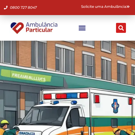
Solicite uma Ambulância
0800 727 8047
Ambulância Particular
Fale Conosco