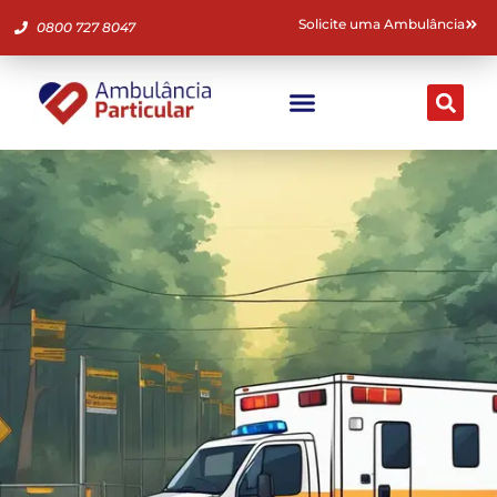
Solicite uma Ambulância
0800 727 8047
Ambulância Particular
Fale Conosco