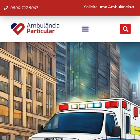
Solicite uma Ambulância
0800 727 8047
Ambulância Particular
Fale Conosco