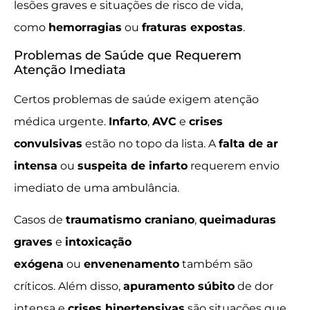
lesões graves e situações de risco de vida,
como
hemorragias
ou
fraturas expostas
.
Problemas de Saúde que Requerem
Atenção Imediata
Certos problemas de saúde exigem atenção
médica urgente.
Infarto
,
AVC
e
crises
convulsivas
estão no topo da lista. A
falta de ar
intensa
ou
suspeita de infarto
requerem envio
imediato de uma ambulância.
Casos de
traumatismo craniano
,
queimaduras
graves
e
intoxicação
exógena
ou
envenenamento
também são
críticos. Além disso,
apuramento súbito
de dor
intensa e
crises hipertensivas
são situações que