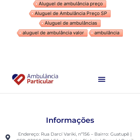
Aluguel de ambulância preço
Aluguel de Ambulância Preço SP
Aluguel de ambulâncias
aluguel de ambulância valor
ambulância
Ambulância Particular
Informações
Endereço: Rua Darcí Variki, nº156 – Bairro: Guatupê |