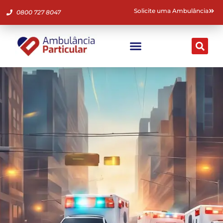
Solicite uma Ambulância
0800 727 8047
Ambulância Particular
Fale Conosco